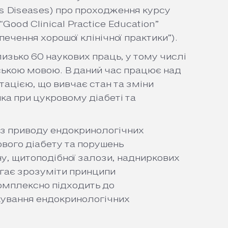
ious Diseases) про проходження курсу
Good Clinical Practice Education”
печення хорошої клінічної практики”).
лизько 60 наукових праць, у тому числі
йською мовою. В даний час працює над
ацією, що вивчає стан та зміни
ка при цукровому діабеті та
 з приводу ендокринологічних
вого діабету та порушень
у, щитоподібної залози, надниркових
агає зрозуміти принципи
комплексно підходить до
кування ендокринологічних