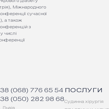
укрового діабету
стрія), Міжнародного
 конференції сучасної
), а також
конференцій з
у числі
конференції
38 (068) 776 65 54
ПОСЛУГИ
38 (050) 282 98 68
Судинна хірургія
. Львів