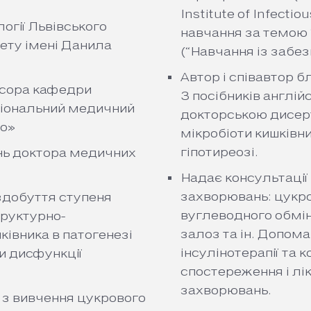
Institute of Infect
огії Львівського
навчання за темою “
ету імені Данила
(“Навчання із забез
Автор і співавтор б
есора кафедри
3 посібників англі
ціональний медичний
докторською дисерт
го»
мікробіоти кишківни
гіпотиреозі.
нь доктора медичних
Надає консультації
захворювань: цукро
здобуття ступеня
вуглеводного обмін
труктурно-
залоз та ін. Допом
ківника в патогенезі
інсулінотерапії та 
и дисфункції
спостереження і лі
захворювань.
ї з вивчення цукрового