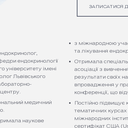
ЗАПИСАТИСЯ Д
з міжнародною уча
та лікування ендок
ендокринолог,
федри ендокринології
Отримала спеціальн
о університету імені
асоціації з вивченн
олог Львівського
результати своїх н
абораторно-
впровадження у пра
 центру.
конференції, що від
іональний медичний
Постійно підвищує 
о.
тематичних курсах 
міжнародних інститу
отримала наукове
сертифікат США (Un