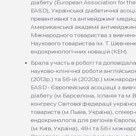
діабету (European Association for the
EASD), Української діабетичної асоціа
превентивної та антиейджинг медиц
Американської академії антиейджин
Міжнародного товариства з вивчення
Наукового товариства ім. Т.Шевченк
ендокринологічних новацій (КЕН).
Брала участь в роботі та доповідала
науково-клінічної роботи англійсько
(2013р.) та 56-ій (2020р.) міжнарод
EASD - Європейської асоціації з вив
діабету (м.Барселона, Іспанія та м.Ві
конгресу Світової федерації українс
товариств (м.Львів, Україна), спіке
ендокринологів для регіонів Європи,
(м.Київ, Україна), 49-ї та 56-ї міжна