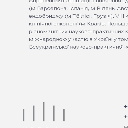
Європейської асоціації з вивчення ц
(м.Барселона, Іспанія, м.Відень, Ав
ендобриджу (м.Тбілісі, Грузія), VIII
клінічної онкології (м.Краків, Польща
різноманітних науково-практичних 
міжнародною участю в Україні у том
Всеукраїнської науково-практичної 
+
+
м