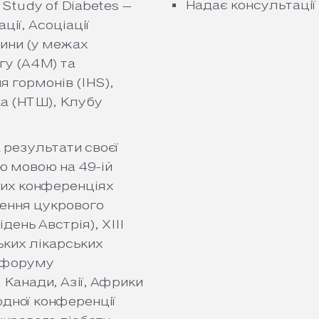
Надає консультації
 Study of Diabetes –
ції, Асоціації
ини (у межах
гу (А4М) та
 гормонів (IHS),
а (НТШ), Клубу
 результати своєї
ю мовою на 49-ій
них конференціях
чення цукрового
день Австрія), XIII
ьких лікарських
р-форуму
 Канади, Азії, Африки
родної конференції