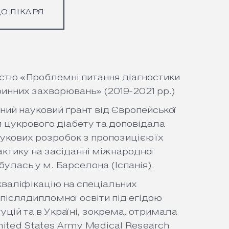
О ЛІКАРЯ
стю «Проблемні питання діагностики
ринних захворювань» (2019-2021 рр.)
ий науковий ґрант від Європейської
я цукрового діабету та доповідала
аукових розробок з пропозицією їх
ктику на засіданні міжнародної
булась у м. Барселона (Іспанія).
кваліфікацію на спеціальних
післядипломної освіти під егідою
цій та в Україні, зокрема, отримала
ited States Army Medical Research