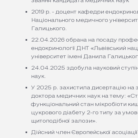
звання кандидата медичних наук
2019 р. - доцент кафедри ендокринол
Національного медичного університ
Галицького.
22.04.2026 обрана на посаду проф
ендокринології ДНТ «Львівський на
університет імені Данила Галицько
24.04.2025 здобула науковий ступі
наук.
У 2025 р. захистила дисертацію на 
доктора медичних наук на тему: «С
функціональний стан мікробіоти киш
цукрового діабету 2-го типу за умов
щитоподібної залози».
Дійсний член Європейської асоціаці