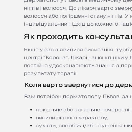
Дерматолог у Львові в медичному цент
нігтів і волосся. До лікаря варто звер
волосся або погіршенні стану нігтів. 
індивідуальний підхід до кожного паці
Як проходить консультац
Якщо у вас з’явилися висипання, турб
центрі “Корона
”. Лікарі нашої клініки
постійно удосконалюють знання з дерм
результату терапії.
Коли варто звернутися до дер
Вам потрібен дерматолог у Львові за 
локальне або загальне почервонін
висипи різного характеру;
сухість, свербіж і/або лущення шк