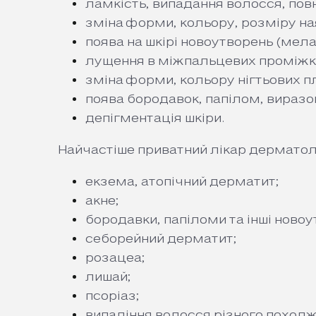
ламкість, випадання волосся, пов
зміна форми, кольору, розміру н
поява на шкірі новоутворень (мел
лущення в міжпальцевих проміжк
зміна форми, кольору нігтьових п
поява бородавок, папілом, виразок,
депігментація шкіри.
Найчастіше приватний лікар дерматолог
екзема, атопічний дерматит;
акне;
бородавки, папіломи та інші новоу
себорейний дерматит;
розацеа;
лишай;
псоріаз;
випадіння волосся різного походж