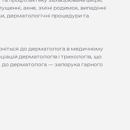
 та профілактику захворювань шкіри,
лущенні, акне, зміні родимок, випадінні
ики, дерматологічні процедури та
ерніться до дерматолога в
медичному
оціацій дерматологів і трихологів, що
м до дерматолога — запорука гарного