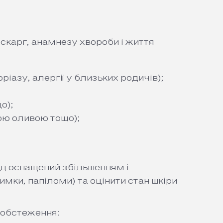
скарг, анамнезу хвороби і життя
іазу, алергії у близьких родичів);
о);
ою оливою тощо);
д оснащений збільшенням і
имки, папіломи) та оцінити стан шкіри
 обстеження: