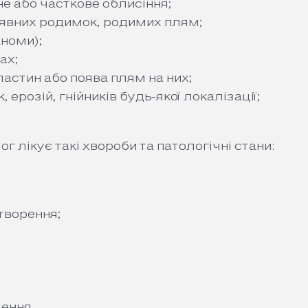
не або часткове облисіння;
аявних родимок, родимих плям;
аноми);
ах;
ластин або поява плям на них;
 ерозій, гнійників будь-якої локалізації;
 лікує такі хвороби та патологічні стани:
творення;
ення.