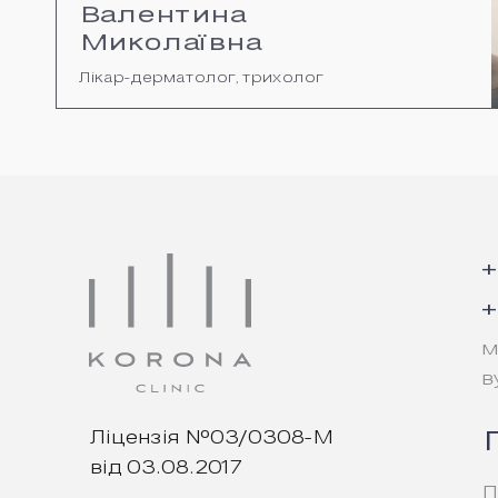
Валентина
Миколаївна
Лікар-дерматолог, трихолог
+
+
м
в
Ліцензія №03/0308-М
від 03.08.2017
П