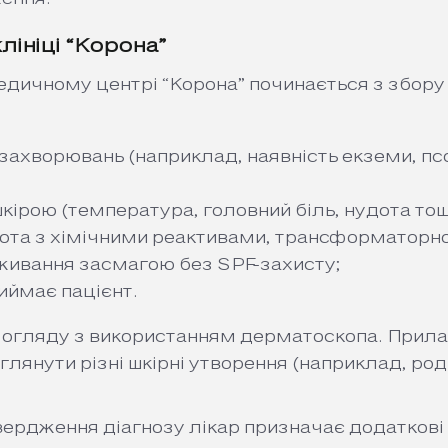
ініці “Корона”
дичному центрі “Корона” починається з збору 
ахворювань (наприклад, наявність екземи, псор
 шкірою (температура, головний біль, нудота тощ
обота з хімічними реактивами, трансформаторн
вживання засмагою без SPF-захисту;
риймає пацієнт.
о огляду з використанням дерматоскопа. Прила
лянути різні шкірні утворення (наприклад, род
вердження діагнозу лікар призначає додаткові