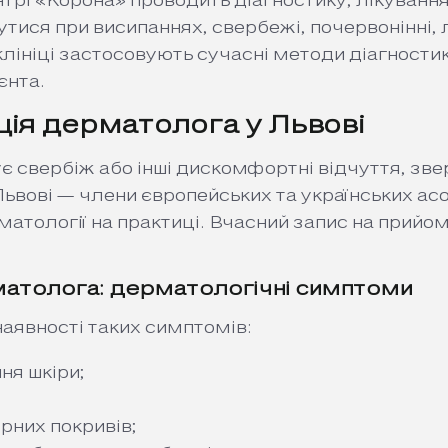
рі «Корона» проводить діагностику, лікування
нутися при висипаннях, свербежі, почервонінні, 
У клініці застосовують сучасні методи діагност
єнта.
ія дерматолога у Львові
ує свербіж або інші дискомфортні відчуття, зв
 у Львові — члени європейських та українських ас
атології на практиці. Вчасний запис на прийо
матолога: дерматологічні симптоми
наявності таких симптомів:
ня шкіри;
ірних покривів;