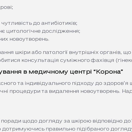
рові;
 чутливість до антибіотиків;
 їхнє цитологічне дослідження;
них новоутворень.
ання шкіри або патології внутрішніх органів, щ
битися консультація суміжного фахівця (
гіне
вання в медичному центрі “Корона”
ного та індивідуального підходу до здоров’я 
ічні процедури та видалення новоутворень. На
поради щодо догляду за шкірою відповідно до ї
дотримуючись правильно підібраного догляду, 