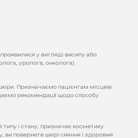
о проявилися у вигляді висипу або
колога
,
уролога
, онколога).
шкіри. Призначаємо пацієнтам місцеві
даємо рекомендації щодо способу
ї типу і стану, призначає косметику
ви повернете шкірі сяяння і здоровий