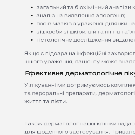
загальний та біохімічний аналізи к
аналіз на виявлення алергенів;
посів мазків з ураженої ділянки на
зішкреби зі шкіри, вій та нігтів та
гістологічне дослідження видале
Якщо є підозра на інфекційні захворюв
іншого ураження, пацієнту може знадо
Ефективне дерматологічне ліку
У лікуванні ми дотримуємось комплекс
та пероральні препарати, дерматолог
життя та дієти.
Також дерматолог нашої клініки надає 
для щоденного застосування. Тривало 