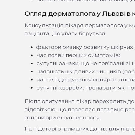
Огляд дерматолога у Львові в кл
Консультація лікаря дерматолога у ме
пацієнта. До уваги беруться:
фактори ризику розвитку шкірних з
час появи перших симптомів;
супутні ознаки, що не пов’язані зі
наявність шкідливих чинників (р
часте відвідування соляріїв, зло
супутні хвороби, препарати, які п
Після опитування лікар переходить д
підсвіткою, що дозволяє детально розг
голови при втраті волосся.
На підставі отриманих даних для підт