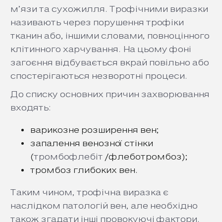
м’язи та сухожилля. Трофічними виразки
називають через порушення трофіки
тканин або, іншими словами, повноцінного
клітинного харчування. На цьому фоні
загоєння відбувається вкрай повільно або
спостерігаються незворотні процеси.
До списку основних причин захворювання
входять:
варикозне розширення вен;
запалення венозної стінки
(
тромбофлебіт
/флеботромбоз);
тромбоз глибоких вен.
Таким чином, трофічна виразка є
наслідком патологій вен, але необхідно
також згадати інші провокуючі фактори.