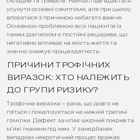
складне та тривале. Найчастіше вдається
усунути основні симптоми, але при цьому
впоратися з причиною набагато важче.
Основною проблемою всіх пацієнтів із
таким діагнозом є постійні рецидиви, що
негативно впливає на якість життя та
значно знижує працездатність.
ПРИЧИНИ ТРОФІЧНИХ
ВИРАЗОК: ХТО НАЛЕЖИТЬ
ДО ГРУПИ РИЗИКУ?
Трофічна виразка – рана, що довго не
гоїться і локалізується на нижній третині
гомілки. Дефект зачіпає шкірний покрив та
м’які тканини під ним. У занедбаних
випадках некротичний процес вражає